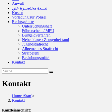
Anwalt
نبـــذة مختصــرة عني
Kosten
Vorladung zur Polizei
Rechtsgebiete
Untersuchungshaft
Führerschein / MPU
Bußgeldverfahren
Nebenklage / Zeugenbeistand
Jugendstrafrecht
Allgemeines Strafrecht
Strafbefehl
Betäubungsmittel
Kontakt
Kontakt
Home (Start)
>
Kontakt
Kanzleianschrift: